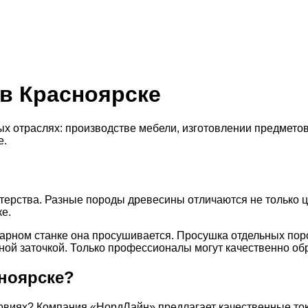
 в Красноярске
х отраслях: производстве мебели, изготовлении предметов
е.
терства. Разные породы древесины отличаются не только ц
е.
ном станке она просушивается. Просушка отдельных пород
зной заточкой. Только профессионалы могут качественно об
сноярске?
ловиях? Компания «НордЛайн» предлагает качественные ток