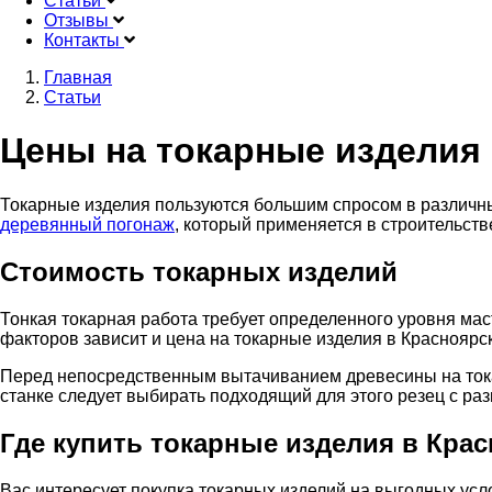
Статьи
Отзывы
Контакты
Главная
Статьи
Строка
навигации
Цены на токарные изделия
Токарные изделия пользуются большим спросом в различны
деревянный погонаж
, который применяется в строительств
Стоимость токарных изделий
Тонкая токарная работа требует определенного уровня мас
факторов зависит и цена на токарные изделия в Красноярск
Перед непосредственным вытачиванием древесины на токар
станке следует выбирать подходящий для этого резец с ра
Где купить токарные изделия в Кра
Вас интересует покупка токарных изделий на выгодных ус