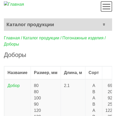
Мен
Каталог продукции
Строка
Главная
Каталог продукции
Погонажные изделия
Доборы
навигации
Доборы
Название
Размер, мм
Длина, м
Сорт
Ц
Добор
80
2.1
A
69.4
80
B
20.0
100
A
92.8
90
B
25.0
120
A
122.0